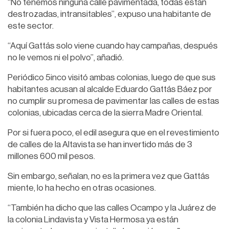
“No tenemos ninguna calle pavimentada, todas están
destrozadas, intransitables”, expuso una habitante de
este sector.
“Aquí Gattás solo viene cuando hay campañas, después
no le vemos ni el polvo”, añadió.
Periódico 5inco visitó ambas colonias, luego de que sus
habitantes acusan al alcalde Eduardo Gattás Báez por
no cumplir su promesa de pavimentar las calles de estas
colonias, ubicadas cerca de la sierra Madre Oriental.
Por si fuera poco, el edil asegura que en el revestimiento
de calles de la Altavista se han invertido más de 3
millones 600 mil pesos.
Sin embargo, señalan, no es la primera vez que Gattás
miente, lo ha hecho en otras ocasiones.
“También ha dicho que las calles Ocampo y la Juárez de
la colonia Lindavista y Vista Hermosa ya están