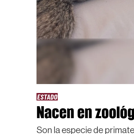
ESTADO
Nacen en zoológ
Son la especie de primat