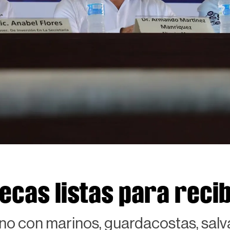
cas listas para recibi
ano con marinos, guardacostas, sal