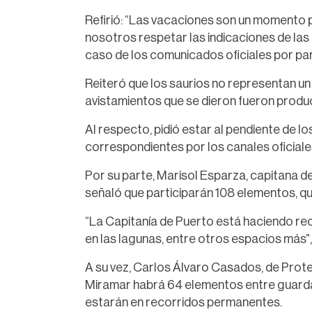
Refirió: “Las vacaciones son un momento p
nosotros respetar las indicaciones de las 
caso de los comunicados oficiales por pa
Reiteró que los saurios no representan un r
avistamientos que se dieron fueron product
Al respecto, pidió estar al pendiente de l
correspondientes por los canales oficiale
Por su parte, Marisol Esparza, capitana d
señaló que participarán 108 elementos, q
“La Capitanía de Puerto está haciendo reco
en las lagunas, entre otros espacios más”,
A su vez, Carlos Álvaro Casados, de Protec
Miramar habrá 64 elementos entre guarda
estarán en recorridos permanentes.