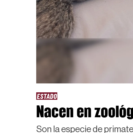
ESTADO
Nacen en zoológ
Son la especie de primat