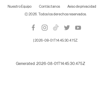
Nuestro Equipo
Contáctanos
Aviso de privacidad
Ⓒ
2026
. Todos los derechos reservados.
|
2026-08-01T14:45:30.475Z
Generated: 2026-08-01T14:45:30.475Z
Buscará Tamaulipas romper récord de turismo este verano 202