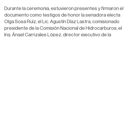
Durante la ceremonia, estuvieron presentes y firmaron el
documento como testigos de honor la senadora electa
Olga Sosa Ruíz, el Lic. Agustín Díaz Lastra, comisionado
presidente de la Comisión Nacional de Hidrocarburos; el
Ing. Ángel Carrizales López, director ejecutivo de la
Agencia de Seguridad, Energía y Ambiente (ASEA); entre
otras personalidades.