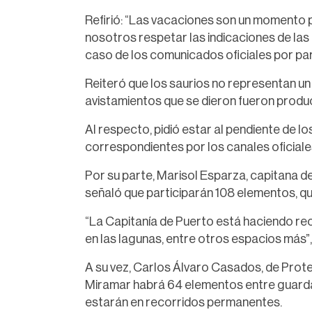
Refirió: “Las vacaciones son un momento p
nosotros respetar las indicaciones de las 
caso de los comunicados oficiales por pa
Reiteró que los saurios no representan un r
avistamientos que se dieron fueron product
Al respecto, pidió estar al pendiente de l
correspondientes por los canales oficiale
Por su parte, Marisol Esparza, capitana d
señaló que participarán 108 elementos, q
“La Capitanía de Puerto está haciendo reco
en las lagunas, entre otros espacios más”,
A su vez, Carlos Álvaro Casados, de Protec
Miramar habrá 64 elementos entre guarda
estarán en recorridos permanentes.