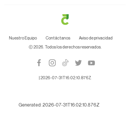
Nuestro Equipo
Contáctanos
Aviso de privacidad
Ⓒ
2026
. Todos los derechos reservados.
|
2026-07-31T16:02:10.876Z
Generated: 2026-07-31T16:02:10.876Z
Exigen Diputados investigar a fondo a Juez cesado que protegí