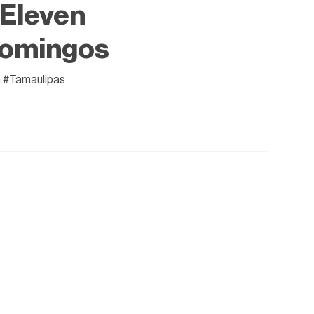
-Eleven
 domingos
en #Tamaulipas